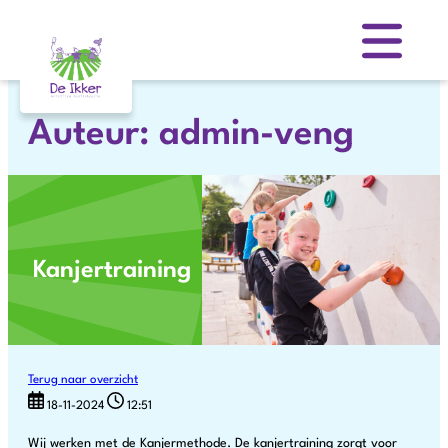
Skip
to
content
Auteur:
admin-veng
Kanjertraining
Terug naar overzicht
18-11-2024
12:51
Wij werken met de Kanjermethode. De kanjertraining zorgt voor