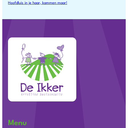
Hoofdluis in je haar, kammen maar!
Menu