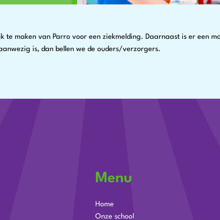
k te maken van Parro voor een ziekmelding. Daarnaast is er een mog
s aanwezig is, dan bellen we de ouders/verzorgers.
Menu
Home
Onze school