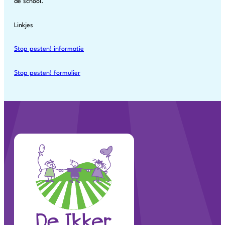
de school.
Linkjes
Stop pesten! informatie
Stop pesten! formulier