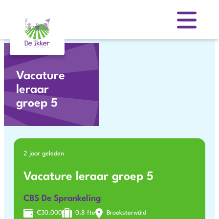
Skip
to
content
Vacature
leraar
groep 5
2 jaar geleden
Vacature leraar groep 5
CBS De Sprankeling
€30.000
0.8 fte
Broeksterwâld